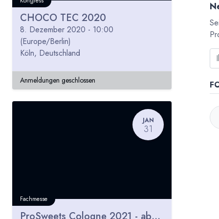
Kongress
Ne
CHOCO TEC 2020
Se
8. Dezember 2020
-
10:00
Pr
(
Europe/Berlin
)
Köln
,
Deutschland
Anmeldungen geschlossen
F
JAN
31
Fachmesse
ProSweets Cologne 2021 - abgesagt