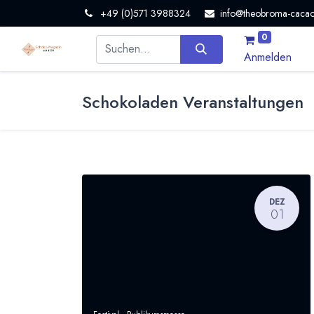
+49 (0)571 3988324
info@theobroma-cacao
0
Anmelden
Schokoladen Veranstaltungen
DEZ
01