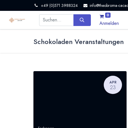
+49 (0)571 3988324
info@theobroma-cacao
0
Anmelden
Schokoladen Veranstaltungen
APR
23