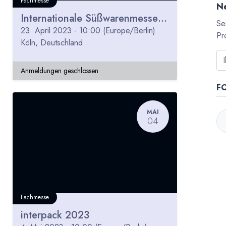
Fachmesse
Ne
Internationale Süßwarenmesse ISM 2023
Se
23. April 2023
-
10:00
(
Europe/Berlin
)
Pr
Köln
,
Deutschland
Anmeldungen geschlossen
F
MAI
04
Fachmesse
interpack 2023