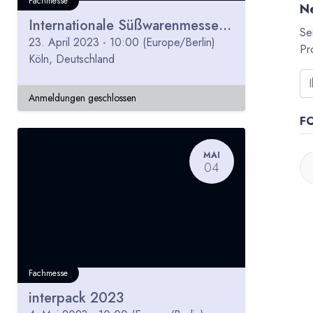
Fachmesse
Ne
Internationale Süßwarenmesse ISM 2023
Se
23. April 2023
-
10:00
(
Europe/Berlin
)
Pr
Köln
,
Deutschland
Anmeldungen geschlossen
F
MAI
04
Fachmesse
interpack 2023