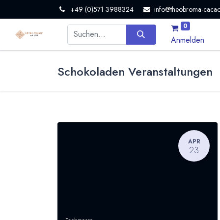
+49 (0)571 3988324
info@theobroma-cacao
0
Anmelden
Schokoladen Veranstaltungen
APR
23