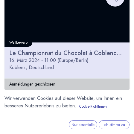
Wettbewerb
Le Championnat du Chocolat à Coblence 2024
16. März 2024
-
11:00
(
Europe/Berlin
)
Koblenz
,
Deutschland
Anmeldungen geschlossen
Wir verwenden Cookies auf dieser Website, um Ihnen ein
besseres Nutzererlebnis zu bieten.
Cookie-Richtlinien
MÄR
08
Nur essentielle
Ich stimme zu