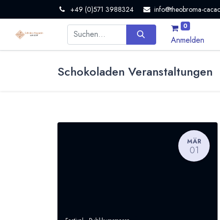
+49 (0)571 3988324
info@theobroma-cacao
0
Anmelden
Schokoladen Veranstaltungen
MÄR
01