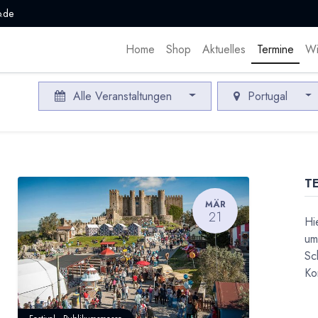
.de
Home
Shop
Aktuelles
Termine
Wi
Alle Veranstaltungen
Portugal
T
MÄR
21
Hi
um
Sc
Ko