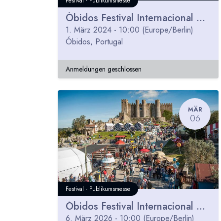
Festival - Publikumsmesse
Óbidos Festival Internacional Chocolate 2024
1. März 2024
-
10:00
(
Europe/Berlin
)
Óbidos
,
Portugal
Anmeldungen geschlossen
MÄR
06
Festival - Publikumsmesse
Óbidos Festival Internacional Chocolate 2026
6. März 2026
-
10:00
(
Europe/Berlin
)