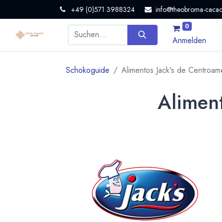
+49 (0)571 3988324
info@theobroma-cacao
0
Anmelden
Schokoguide
Alimentos Jack's de Centroamé
Aliment