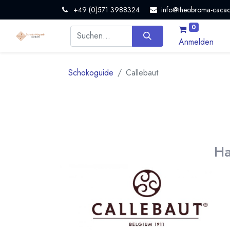
+49 (0)571 3988324
info@theobroma-cacao
0
Anmelden
Schokoguide
Callebaut
Ha