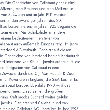
hte Die Geschichte von Callebaut geht zurück
 Mälzerei, eine Brauerei und eine Molkerei in
on von Süßwaren und im Jahr 1911 wurden
men. In den zwanziger Jahren des 20.
t zu konzentrieren. Im Jahre 1925 begann die
an zum ersten Mal Schokolade an andere
u einem bedeutenden Hersteller von
llebaut auch außerhalb Europas tätig. Im Jahre
Interfood AG verkauft. Gestützt auf diesen
 Die Geschichte von Interfood beeinflußt dadurch
rd Interfood von Klaus J. Jacobs aufgekauft: die
ie Integration von Callebaut in eine
n Zuwachs durch die C.J. Van Houten & Zoon
r für Kuvertüre in England, die S&A Lesme. Es
Callebaut Europe. Ebenfalls 1990 wird das
 übernommen. Dazu zählen die großen
erung Kraft Jacobs Suchard weiter geführt
. Jacobs. Darunter sind Callebaut und van
e Holding Callebaut AG überführt. Im Jahr 1996