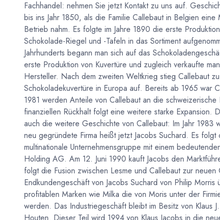
Fachhandel: nehmen Sie jetzt Kontakt zu uns auf. Geschic
bis ins Jahr 1850, als die Familie Callebaut in Belgien eine
Betrieb nahm. Es folgte im Jahre 1890 die erste Produkti
Schokolade-Riegel und -Tafeln in das Sortiment aufgenom
Jahrhunderts begann man sich auf das Schokoladengeschäf
erste Produktion von Kuvertüre und zugleich verkaufte m
Hersteller. Nach dem zweiten Weltkrieg stieg Callebaut z
Schokoladekuvertüre in Europa auf. Bereits ab 1965 war Ca
1981 werden Anteile von Callebaut an die schweizerische 
finanziellen Rückhalt folgt eine weitere starke Expansion.
auch die weitere Geschichte von Callebaut: Im Jahr 1983 wi
neu gegründete Firma heißt jetzt Jacobs Suchard. Es folgt d
multinationale Unternehmensgruppe mit einem bedeutende
Holding AG. Am 12. Juni 1990 kauft Jacobs den Marktführe
folgt die Fusion zwischen Lesme und Callebaut zur neuen 
Endkundengeschäft von Jacobs Suchard von Philip Morris
profitablen Marken wie Milka die von Moris unter der Firmi
werden. Das Industriegeschäft bleibt im Besitz von Klaus J
Houten. Dieser Teil wird 1994 von Klaus Jacobs in die neu