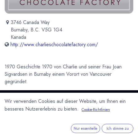
3746 Canada Way
Burnaby, B.C. V5G 1G4
Kanada
http://www.charlieschocolatefactory.com/
1970 Geschichte 1970 von Charlie und seiner Frau Joan
Sigvardsen in Burnaby einem Vorort von Vancouver
gegründet.
Newsletter
Wir verwenden Cookies auf dieser Website, um Ihnen ein
Kostenlose News - 1 Mal pro Monat:
besseres Nutzererlebnis zu bieten.
Cookie-Richtlinien
Abonnieren
Nur essentielle
Ich stimme zu
Geschützt durch reCAPTCHA,
Datenschutzerklärung
&
Nutzungsbedingungen
anwenden.