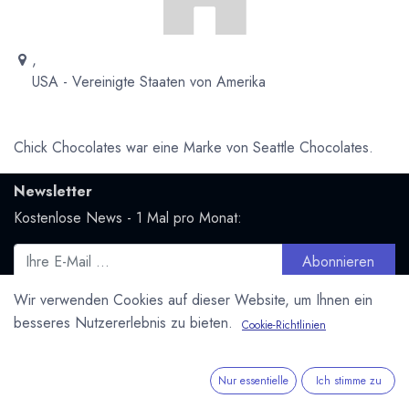
,
USA - Vereinigte Staaten von Amerika
Chick Chocolates war eine Marke von Seattle Chocolates.
Newsletter
Kostenlose News - 1 Mal pro Monat:
Abonnieren
Geschützt durch reCAPTCHA,
Datenschutzerklärung
&
Wir verwenden Cookies auf dieser Website, um Ihnen ein
Nutzungsbedingungen
anwenden.
besseres Nutzererlebnis zu bieten.
Cookie-Richtlinien
Social Media
Folge uns und bleibe mit uns in Kontakt:
Nur essentielle
Ich stimme zu
Mastodon.social