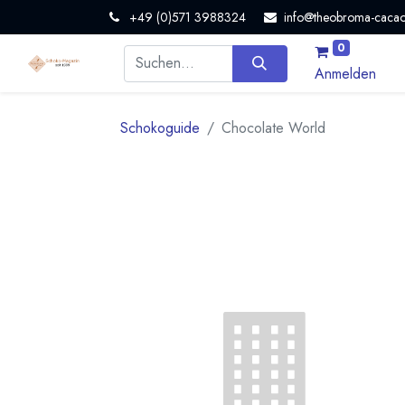
+49 (0)571 3988324
info@theobroma-cacao
0
Anmelden
Schokoguide
Chocolate World