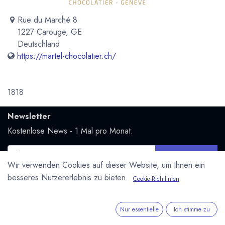
Rue du Marché 8
1227 Carouge, GE
Deutschland
https://martel-chocolatier.ch/
1818
Newsletter
Kostenlose News - 1 Mal pro Monat:
Abonnieren
Wir verwenden Cookies auf dieser Website, um Ihnen ein
Geschützt durch reCAPTCHA,
Datenschutzerklärung
&
besseres Nutzererlebnis zu bieten.
Cookie-Richtlinien
Nutzungsbedingungen
anwenden.
Social Media
Nur essentielle
Ich stimme zu
Folge uns und bleibe mit uns in Kontakt: