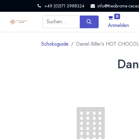
+49 (0)571 3988324
info@theobroma-cacao
0
Anmelden
Schokoguide
Daniel Biller's HOT CHOCO
Dan