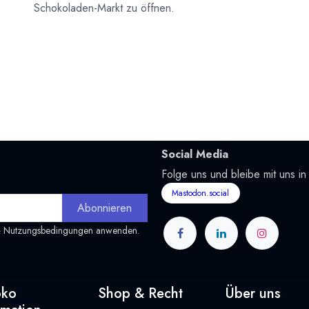
Schokoladen-Markt zu öffnen.
Social Media
Folge uns und bleibe mit uns in
Mastodon.social
Abonnieren
&
Nutzungsbedingungen
anwenden.
oko
Shop & Recht
Über uns