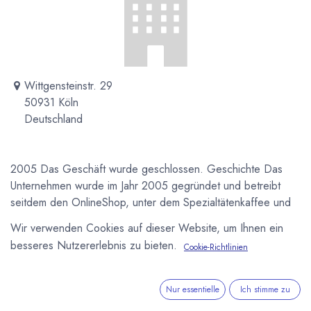
Wittgensteinstr. 29
50931 Köln
Deutschland
2005 Das Geschäft wurde geschlossen. Geschichte Das
Unternehmen wurde im Jahr 2005 gegründet und betreibt
seitdem den OnlineShop, unter dem Spezialtätenkaffee und
edle Schokoladen der Premium-Marken erhältlich sind. Mit
Wir verwenden Cookies auf dieser Website, um Ihnen ein
Beginn des Jahres 2009 wird darüber hinaus ein Ladenlokal
besseres Nutzererlebnis zu bieten.
Cookie-Richtlinien
eröffnet.
Newsletter
Nur essentielle
Ich stimme zu
Kostenlose News - 1 Mal pro Monat: