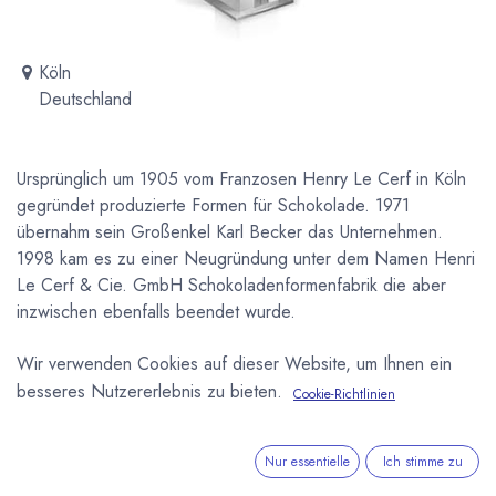
Köln
Deutschland
Ursprünglich um 1905 vom Franzosen Henry Le Cerf in Köln
gegründet produzierte Formen für Schokolade. 1971
übernahm sein Großenkel Karl Becker das Unternehmen.
1998 kam es zu einer Neugründung unter dem Namen Henri
Le Cerf & Cie. GmbH Schokoladenformenfabrik die aber
inzwischen ebenfalls beendet wurde.
Wir verwenden Cookies auf dieser Website, um Ihnen ein
Newsletter
besseres Nutzererlebnis zu bieten.
Cookie-Richtlinien
Kostenlose News - 1 Mal pro Monat:
Abonnieren
Nur essentielle
Ich stimme zu
Geschützt durch reCAPTCHA,
Datenschutzerklärung
&