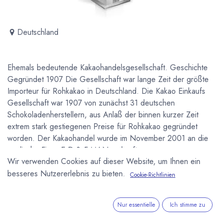
Deutschland
Ehemals bedeutende Kakaohandelsgesellschaft. Geschichte
Gegründet 1907 Die Gesellschaft war lange Zeit der größte
Importeur für Rohkakao in Deutschland. Die Kakao Einkaufs
Gesellschaft war 1907 von zunächst 31 deutschen
Schokoladenherstellern, aus Anlaß der binnen kurzer Zeit
extrem stark gestiegenen Preise für Rohkakao gegründet
worden. Der Kakaohandel wurde im November 2001 an die
englische Firma E D & F MAN verkauft.
Wir verwenden Cookies auf dieser Website, um Ihnen ein
Newsletter
besseres Nutzererlebnis zu bieten.
Cookie-Richtlinien
Kostenlose News - 1 Mal pro Monat:
Nur essentielle
Ich stimme zu
Abonnieren