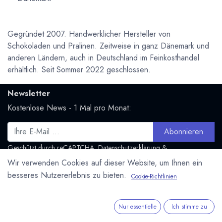
Gegründet 2007. Handwerklicher Hersteller von
Schokoladen und Pralinen. Zeitweise in ganz Dänemark und
anderen Ländern, auch in Deutschland im Feinkosthandel
erhältlich. Seit Sommer 2022 geschlossen.
Newsletter
Kostenlose News - 1 Mal pro Monat:
Abonnieren
Geschützt durch reCAPTCHA,
Datenschutzerklärung
&
Nutzungsbedingungen
anwenden.
Wir verwenden Cookies auf dieser Website, um Ihnen ein
besseres Nutzererlebnis zu bieten.
Cookie-Richtlinien
Social Media
Folge uns und bleibe mit uns in Kontakt:
Nur essentielle
Ich stimme zu
Mastodon.social