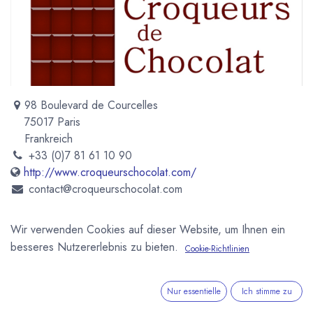
98 Boulevard de Courcelles
75017 Paris
Frankreich
+33 (0)7 81 61 10 90
http://www.croqueurschocolat.com/
contact@croqueurschocolat.com
Wir verwenden Cookies auf dieser Website, um Ihnen ein
Nur maximal 150 Mitglieder darf dieser erlesene Club zählen,
besseres Nutzererlebnis zu bieten.
Cookie-Richtlinien
dessen Mitglieder sich vier bis fünf Mal pro Jahr treffen, um
die feinsten Pralinen und Schokoladen zu verkosten. Das
Ergebnis wird im "Guide des Croquers de chocolat"
Nur essentielle
Ich stimme zu
veröffentlicht und den besten Schokoladenmachern wird ein