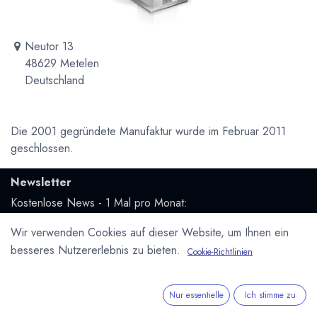
Neutor 13
48629 Metelen
Deutschland
Die 2001 gegründete Manufaktur wurde im Februar 2011
geschlossen.
Newsletter
Kostenlose News - 1 Mal pro Monat:
Wir verwenden Cookies auf dieser Website, um Ihnen ein
Abonnieren
besseres Nutzererlebnis zu bieten.
Cookie-Richtlinien
Geschützt durch reCAPTCHA,
Datenschutzerklärung
&
Nutzungsbedingungen
anwenden.
Nur essentielle
Ich stimme zu
Social Media