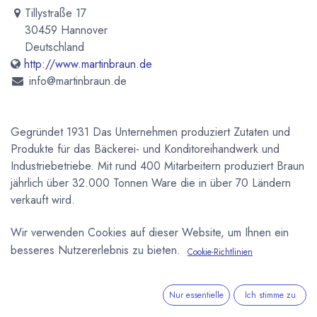
Tillystraße 17
30459 Hannover
Deutschland
http://www.martinbraun.de
info@martinbraun.de
Gegründet 1931 Das Unternehmen produziert Zutaten und
Produkte für das Bäckerei- und Konditoreihandwerk und
Industriebetriebe. Mit rund 400 Mitarbeitern produziert Braun
jährlich über 32.000 Tonnen Ware die in über 70 Ländern
verkauft wird.
Wir verwenden Cookies auf dieser Website, um Ihnen ein
Newsletter
besseres Nutzererlebnis zu bieten.
Cookie-Richtlinien
Kostenlose News - 1 Mal pro Monat:
Abonnieren
Nur essentielle
Ich stimme zu
Geschützt durch reCAPTCHA,
Datenschutzerklärung
&