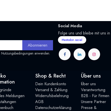
Social Media
Folge uns und bleibe mit uns in
Mastodon.social
Abonnieren
&
Nutzungsbedingungen
anwenden.
oko
Shop & Recht
Über uns
rmation
Dein Kundenkonto
Über uns
rgründe
Versand & Zahlung
Verantwortung
lles Meldungen
Widerrufsbelehrung
B2B - Für Firmen
taltung
en
AGB
Unsere Partner
henbuch
Datenschutzerklärung
Presse &