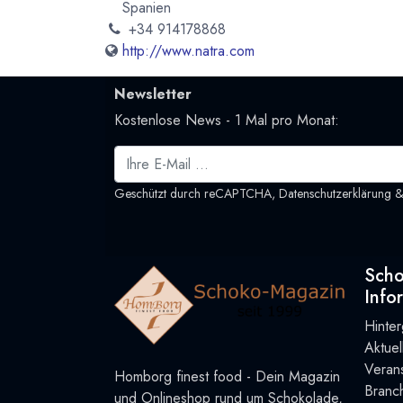
Spanien
+34 914178868
http://www.natra.com
Newsletter
Kostenlose News - 1 Mal pro Monat:
Geschützt durch reCAPTCHA,
Datenschutzerklärung
Sch
Info
Hinte
Aktue
Verans
Homborg finest food - Dein Magazin
Branc
und Onlineshop rund um Schokolade,