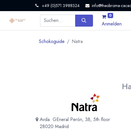
+49 (0)571 3988324
info@theobroma-cacao
0
Anmelden
Schokoguide
Natra
Ha
Avda. GEneral Perón, 38, 5th floor
28020 Madrid