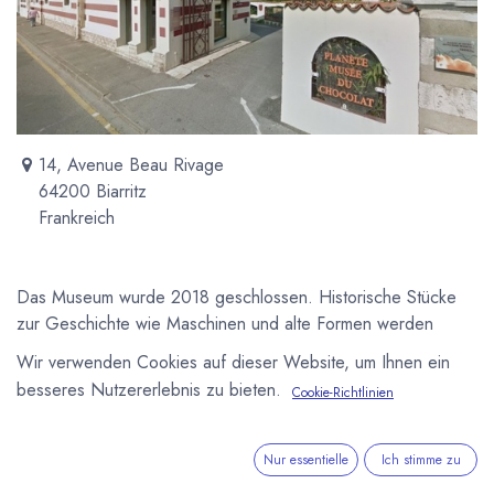
14, Avenue Beau Rivage
64200 Biarritz
Frankreich
Das Museum wurde 2018 geschlossen. Historische Stücke
zur Geschichte wie Maschinen und alte Formen werden
ergänzt um Skulpturen aus Schokolade und die Möglichkeit
Wir verwenden Cookies auf dieser Website, um Ihnen ein
zur Degustation.
besseres Nutzererlebnis zu bieten.
Cookie-Richtlinien
Newsletter
Kostenlose News - 1 Mal pro Monat:
Nur essentielle
Ich stimme zu