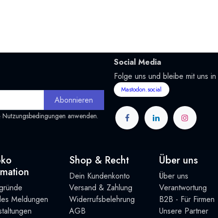
Social Media
Folge uns und bleibe mit uns in
Mastodon.social
Abonnieren
&
Nutzungsbedingungen
anwenden.
oko
Shop & Recht
Über uns
rmation
Dein Kundenkonto
Über uns
rgründe
Versand & Zahlung
Verantwortung
lles Meldungen
Widerrufsbelehrung
B2B - Für Firmen
taltung
en
AGB
Unsere Partner