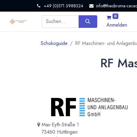
+49 (0)571 3988324
info@theobroma-cacao
0
Anmelden
Schokoguide
RF Maschinen- und Anlagen
RF Ma
Max-Eyth-Straße 1
73460 Hüttlingen