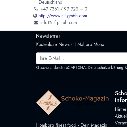
Deutschland
+49 7361 / 99 923 – 0
http://www.r-f-gmbh.com
info@r-f-gmbh.com
Newsletter
Kostenlose News - 1 Mal pro Monat:
Geschützt durch reCAPTCHA,
Datenschutzerklärung
Sch
Info
Hinte
Aktue
Verans
Homborg finest food - Dein Magazin