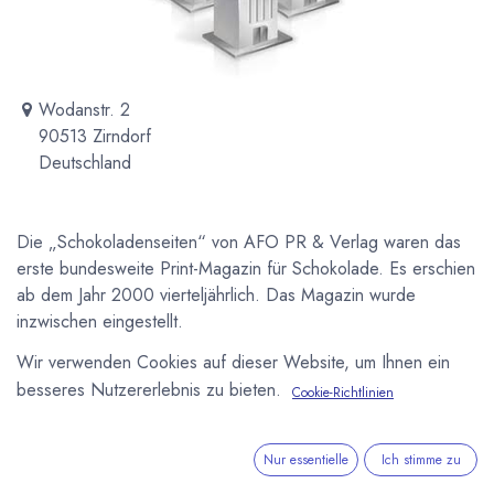
Wodanstr. 2
90513 Zirndorf
Deutschland
Die „Schokoladenseiten“ von AFO PR & Verlag waren das
erste bundesweite Print-Magazin für Schokolade. Es erschien
ab dem Jahr 2000 vierteljährlich. Das Magazin wurde
inzwischen eingestellt.
Wir verwenden Cookies auf dieser Website, um Ihnen ein
Newsletter
besseres Nutzererlebnis zu bieten.
Cookie-Richtlinien
Kostenlose News - 1 Mal pro Monat:
Abonnieren
Nur essentielle
Ich stimme zu