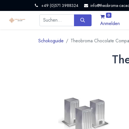
+49 (0)571 3988324
info@theobroma-cacao
0
Anmelden
Schokoguide
Theobroma Chocolate Compa
Th