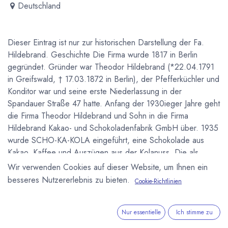
Deutschland
Dieser Eintrag ist nur zur historischen Darstellung der Fa.
Hildebrand. Geschichte Die Firma wurde 1817 in Berlin
gegründet. Gründer war Theodor Hildebrand (*22.04.1791
in Greifswald, † 17.03.1872 in Berlin), der Pfefferküchler und
Konditor war und seine erste Niederlassung in der
Spandauer Straße 47 hatte. Anfang der 1930ieger Jahre geht
die Firma Theodor Hildebrand und Sohn in die Firma
Hildebrand Kakao- und Schokoladenfabrik GmbH über. 1935
wurde SCHO-KA-KOLA eingeführt, eine Schokolade aus
Kakao, Kaffee und Auszügen aus der Kolanuss. Die als
Energiespender verkaufte Schokolade enthält neben 52,5 %
Wir verwenden Cookies auf dieser Website, um Ihnen ein
Kakaoanteil etwa 0,2 % Coffein. Früher galt sie auch als
besseres Nutzererlebnis zu bieten.
Cookie-Richtlinien
Fliegerschokolade, da sie den deutschen Piloten im 2.
Weltkrieg als Verpflegung diente. 1969 wird Hildebrand von
Imhoff übernommen und kommt so schließlich zu Stollwerck.
Nur essentielle
Ich stimme zu
Das Werk wurde von der Pankstrasse in Wedding nach