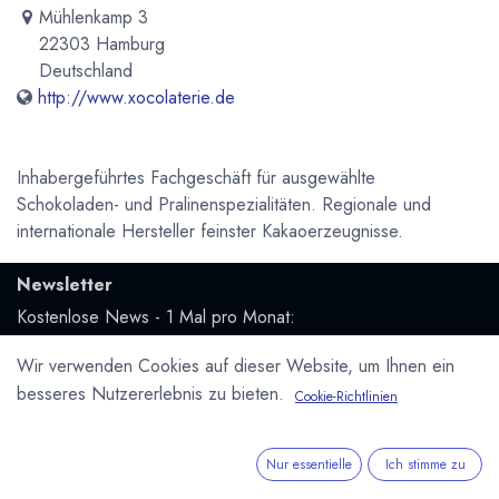
Mühlenkamp 3
22303 Hamburg
Deutschland
http://www.xocolaterie.de
Inhabergeführtes Fachgeschäft für ausgewählte
Schokoladen- und Pralinenspezialitäten. Regionale und
internationale Hersteller feinster Kakaoerzeugnisse.
Newsletter
Kostenlose News - 1 Mal pro Monat:
Wir verwenden Cookies auf dieser Website, um Ihnen ein
Abonnieren
besseres Nutzererlebnis zu bieten.
Cookie-Richtlinien
Geschützt durch reCAPTCHA,
Datenschutzerklärung
&
Nutzungsbedingungen
anwenden.
Nur essentielle
Ich stimme zu
Social Media