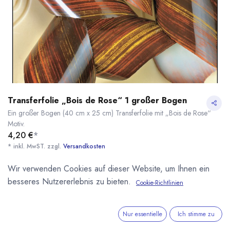
Transferfolie „Bois de Rose“ 1 großer Bogen
Ein großer Bogen (40 cm x 25 cm) Transferfolie mit „Bois de Rose“
Motiv.
4,20
€
*
* inkl. MwST. zzgl.
Versandkosten
Lieferzeit: sofort lieferbar
Wir verwenden Cookies auf dieser Website, um Ihnen ein
besseres Nutzererlebnis zu bieten.
Cookie-Richtlinien
Transferfolie „Bois de Rose“ 1 großer Bogen
* inkl. MwST. zzgl.
Nur essentielle
Ich stimme zu
IN DEN WARENKORB