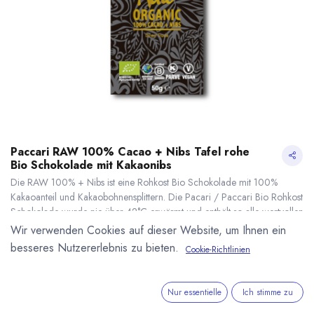
Paccari RAW 100% Cacao + Nibs Tafel rohe
Bio Schokolade mit Kakaonibs
Die RAW 100% + Nibs ist eine Rohkost Bio Schokolade mit 100%
Kakaoanteil und Kakaobohnensplittern. Die Pacari / Paccari Bio Rohkost
Schokolade wurde nie über 42°C erwärmt und enthält so alle wertvollen
Inhaltsstoffe der Kakaobohne. Hergestellt aus Arriba Nacional Edelkakao
Wir verwenden Cookies auf dieser Website, um Ihnen ein
in Ecuador. 50g Tafel. EC-BIO-141
besseres Nutzererlebnis zu bieten.
Cookie-Richtlinien
7,80
€
*
Paccari RAW 100% Cacao + Nibs Tafel rohe Bio Schokolade mit Kakaonibs
* inkl. MwST. zzgl.
(
156,00
€
/
1
kg
)
* inkl. MwST. zzgl.
Versandkosten
Nur essentielle
Ich stimme zu
Lieferzeit: nicht auf Lager