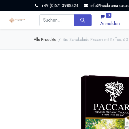
+49 (0)571 3988324
info@theobroma-cacao
0
Anmelden
Alle Produkte
Bio Schokolade Paccari mit Kaffee, 