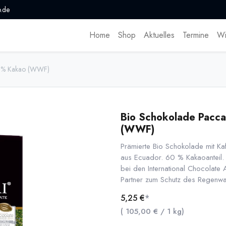
.de
Home
Shop
Aktuelles
Termine
Wi
60 % Kakao (WWF)
Bio Schokolade Pacca
(WWF)
Prämierte Bio Schokolade mit Ka
aus Ecuador. 60 % Kakaoanteil.
bei den International Chocolat
Partner zum Schutz des Regenwa
5,25
€
*
(
105,00
€
/
1
kg
)