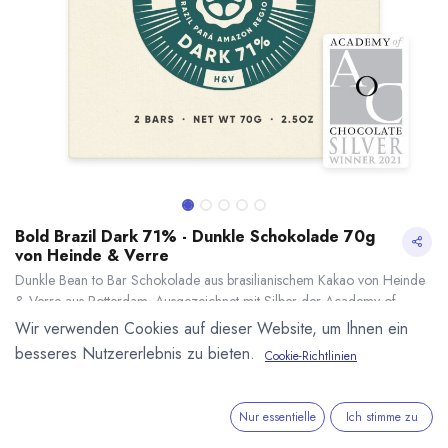
Bold Brazil Dark 71% - Dunkle Schokolade 70g
von Heinde & Verre
Dunkle Bean to Bar Schokolade aus brasilianischem Kakao von Heinde
& Verre aus Rotterdam. Ausgezeichnet mit Silber der Academy of
Chocolate (2021). 71% Kakaogehalt. Inhalt 70g (2x35g Tafel).
Wir verwenden Cookies auf dieser Website, um Ihnen ein
6,21
€
*
besseres Nutzererlebnis zu bieten.
Cookie-Richtlinien
(
88,71
€
/
1
kg
)
Bold Brazil Dark 71% - Dunkle Schokolade 70g von Heinde & Verre
* inkl. MwST. zzgl.
* inkl. MwST. zzgl.
Versandkosten
Nur essentielle
Ich stimme zu
Lieferzeit: nicht auf Lager