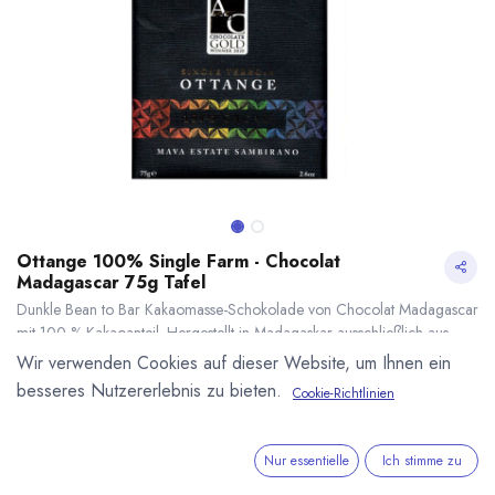
Ottange 100% Single Farm - Chocolat
Madagascar 75g Tafel
Dunkle Bean to Bar Kakaomasse-Schokolade von Chocolat Madagascar
mit 100 % Kakaoanteil. Hergestellt in Madagaskar ausschließlich aus
Kakao der Ottange Farm in Madagaskar. Ausgezeichnet mit Gold der
Wir verwenden Cookies auf dieser Website, um Ihnen ein
Academy of Chocolate (2020). 85g Tafel.
besseres Nutzererlebnis zu bieten.
Cookie-Richtlinien
10,90
€
*
Ottange 100% Single Farm - Chocolat Madagascar 75g Tafel
* inkl. MwST. zzgl.
(
145,33
€
/
1
kg
)
* inkl. MwST. zzgl.
Versandkosten
Nur essentielle
Ich stimme zu
Lieferzeit: sofort lieferbar