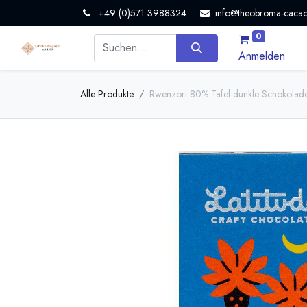
+49 (0)571 3988324
info@theobroma-cacao
0
Anmelden
Alle Produkte
Rwenzori 80% Tafel dunkle Schokolade