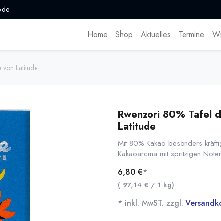
.de
Home
Shop
Aktuelles
Termine
Wi
 von Latitude
Rwenzori 80% Tafel d
Latitude
Mit 80% Kakao besonders kräfti
Kakaoaroma mit spritzigen Noten
6,80
€
*
(
97,14
€
/
1
kg
)
* inkl. MwST. zzgl.
Versandk