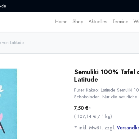
.de
Home
Shop
Aktuelles
Termine
Wi
 von Latitude
Semuliki 100% Tafel 
Latitude
Purer Kakao: Latitude Semuliki 1
Schokoladen. Nur die natürliche
7,50
€
*
(
107,14
€
/
1
kg
)
* inkl. MwST. zzgl.
Versandk