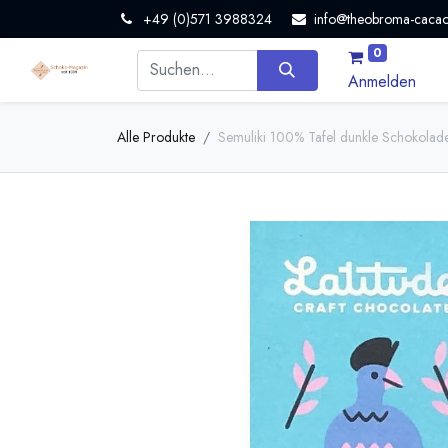
+49 (0)571 3988324
info@theobroma-cacao
0
Anmelden
Alle Produkte
Semuliki 100% Tafel dunkle Schokolade