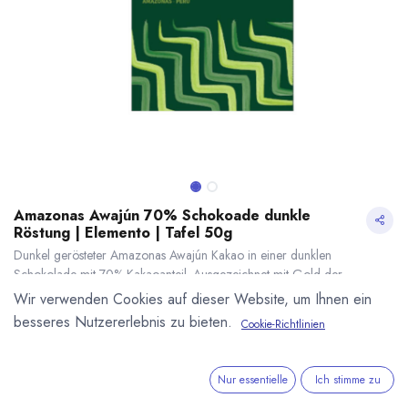
Amazonas Awajún 70% Schokoade dunkle
Röstung | Elemento | Tafel 50g
Dunkel gerösteter Amazonas Awajún Kakao in einer dunklen
Schokolade mit 70% Kakaoanteil. Ausgezeichnet mit Gold der
International Chocolate Awards Americas. Hergestellt von Elemento in
Wir verwenden Cookies auf dieser Website, um Ihnen ein
Peru. 50g Tafel.
besseres Nutzererlebnis zu bieten.
Cookie-Richtlinien
Direct Trade - Single Origin - Bean to Bar
Amazonas Awajún 70% Schokoade dunkle Röstung | Elemento | Tafel 50g
* inkl. MwST. zzgl.
9,90
€
*
(
198,00
€
/
1
kg
)
Nur essentielle
Ich stimme zu
* inkl. MwST. zzgl.
Versandkosten