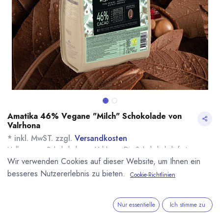
Amatika 46% Vegane "Milch" Schokolade von
Valrhona
* inkl. MwST. zzgl.
Versandkosten
Helle vegane Schokolade von Valrhona. Die Schokolade liefert
Geschmack und Konsistenz wie Milchschokolade, ist dabei aber zu
Wir verwenden Cookies auf dieser Website, um Ihnen ein
100% Vegan. Verarbeiten kann man die Kuvertüre wie eine ganz
besseres Nutzererlebnis zu bieten.
Cookie-Richtlinien
normale dunkle Kuvertüre.
Name
Menge
Lieferzeit
Preis
22,70
€
*
[170030] 500g
sofort lieferbar
Nur essentielle
Ich stimme zu
Amatika 46% vegane
(
45,40
€
/
1
kg
)
"Milch" Schokolade