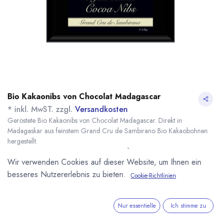
Bio Kakaonibs von Chocolat Madagascar
* inkl. MwST. zzgl.
Versandkosten
Geröstete Bio Kakaonibs von Chocolat Madagascar. Direkt in
Madagaskar aus feinstem Grand Cru de Sambirano Bio Kakaobohnen
hergestellt.
Name
Menge
Lieferzeit
Preis
Wir verwenden Cookies auf dieser Website, um Ihnen ein
32,23
€
*
[170515] 500g Bio
sofort lieferbar
Kakaonibs geröstet
besseres Nutzererlebnis zu bieten.
(
64,46
€
/
1
kg
)
Cookie-Richtlinien
Chocolat
Madagascar
120,78
€
*
Nur essentielle
Ich stimme zu
[170504] 2,5kg Bio
nicht auf
Kakaonibs geröstet
Lager
(
48,31
€
/
1
kg
)