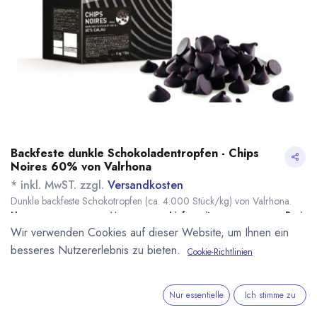
Backfeste dunkle Schokoladentropfen - Chips
Noires 60% von Valrhona
* inkl. MwST. zzgl.
Versandkosten
Dunkle backfeste Schokotropfen (ca. 4.000 Stück/kg) von Valrhona.
Name
Menge
Lieferzeit
Preis
Wir verwenden Cookies auf dieser Website, um Ihnen ein
12,95
€
*
[161749] 500g
sofort lieferbar
Chips Noires 60%
(
25,90
€
/
1
kg
)
besseres Nutzererlebnis zu bieten.
Cookie-Richtlinien
Valrhona
93,90
€
*
[161748] 5kg Chips
sofort lieferbar
Noires 60% Valrhona
Nur essentielle
Ich stimme zu
(
18,78
€
/
1
kg
)