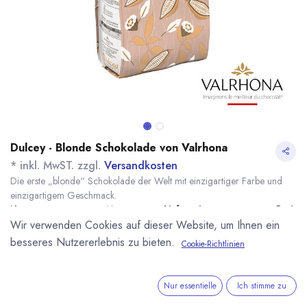
Dulcey - Blonde Schokolade von Valrhona
* inkl. MwST. zzgl.
Versandkosten
Die erste „blonde“ Schokolade der Welt mit einzigartiger Farbe und
einzigartigem Geschmack.
Name
Menge
Lieferzeit
Preis
Wir verwenden Cookies auf dieser Website, um Ihnen ein
21,30
€
*
[120599] 500g
sofort lieferbar
Dulcey 35% Valrhona
(
42,60
€
/
1
kg
)
besseres Nutzererlebnis zu bieten.
Cookie-Richtlinien
38,00
€
*
[161598] 1kg Dulcey
ab September
35% Valrhona
Nur essentielle
Ich stimme zu
86,90
€
*
[120598] 3kg Dulcey
sofort lieferbar