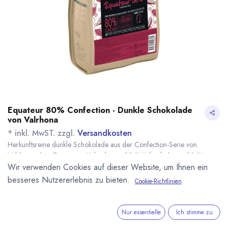
Equateur 80% Confection - Dunkle Schokolade
von Valrhona
* inkl. MwST. zzgl.
Versandkosten
Herkunftsreine dunkle Schokolade aus der Confection-Serie von
Valrhona ohne Zusatz von Kakaobutter. 80 % Kakaobohnen, 20 %
Zucker. Speziell für Füllungen, Mousses, Backwaren und Eis, sowie zum
Wir verwenden Cookies auf dieser Website, um Ihnen ein
Einsatz mit der Compoz Linie von Valrhona.
besseres Nutzererlebnis zu bieten.
Cookie-Richtlinien
Équateur: pflanzliche Bitterkeit und Noten süßer Gewürze.
Name
Menge
Lieferzeit
Preis
20,70
€
*
[170569] 500g
sofort lieferbar
Nur essentielle
Ich stimme zu
Equateur 80%
(
41,40
€
/
1
kg
)