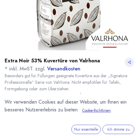
Extra Noir 53% Kuvertüre von Valrhona
* inkl. MwST. zzgl.
Versandkosten
Besonders gut für Füllungen geeignete Kuvertüre aus der „Signature
Professionnelle“ Serie von Valrhona. Nicht empfohlen für Tafeln,
Formgebung oder zum Überziehen.
Name
Menge
Lieferzeit
Preis
Wir verwenden Cookies auf dieser Website, um Ihnen ein
68,10
€
*
[141027] 3kg Extra
7 - 14 Tage
Noir 53% Kuvertüre
besseres Nutzererlebnis zu bieten.
(
22,70
€
/
1
kg
)
Cookie-Richtlinien
Valrhona
Nur essentielle
Ich stimme zu
IN DEN WARENKORB