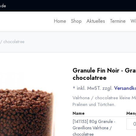
.de
Home
Shop
Aktuelles
Termine
Wi
 / chocolatree
Granule Fin Noir - Gra
chocolatree
* inkl. MwST. zzgl.
Versandk
Valrhona / chocolatree kleine M
Pralinen und Törtchen.
Name
Men
[141153] 80g Granule -
Gravillions Valrhona /
chocolatree