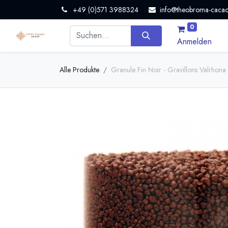
+49 (0)571 3988324
info@theobroma-cacao
0
Anmelden
Alle Produkte
Granule Fin Noir - Gravillons Valrhona