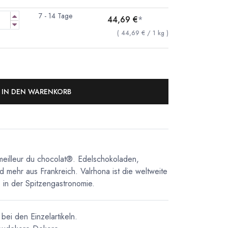
7 - 14 Tage
44,69
€
*
(
44,69
€
/
1
kg
)
IN DEN WARENKORB
meilleur du chocolat®. Edelschokoladen,
d mehr aus Frankreich. Valrhona ist die weltweite
in der Spitzengastronomie.
bei den Einzelartikeln.