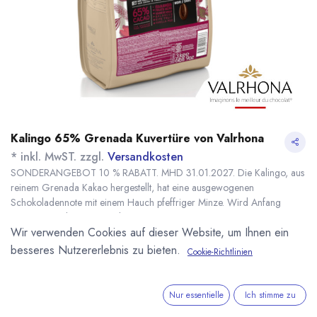
Kalingo 65% Grenada Kuvertüre von Valrhona
* inkl. MwST. zzgl.
Versandkosten
SONDERANGEBOT 10 % RABATT. MHD 31.01.2027. Die Kalingo, aus
reinem Grenada Kakao hergestellt, hat eine ausgewogenen
Schokoladennote mit einem Hauch pfeffriger Minze. Wird Anfang
2026 von Valrhona ausgelistet.
Wir verwenden Cookies auf dieser Website, um Ihnen ein
Name
Menge
Lieferzeit
Preis
20,90
€
*
[130748] 500g
sofort lieferbar
besseres Nutzererlebnis zu bieten.
Cookie-Richtlinien
23,22
€
Kalingo 65%
Valrhona
(
46,44
€
/
1
kg
)
Nur essentielle
Ich stimme zu
91,89
€
*
[130747] 3kg
nicht lieferbar
102,10
€
Kalingo 65%