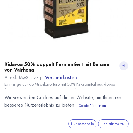
Kidavoa 50% doppelt Fermentiert mit Banane
von Valrhona
* inkl. MwST. zzgl.
Versandkosten
Einmalige dunkle Milchkuvertüre mit 50% Kakaoanteil aus doppelt
fermentierten Kakaobohnen aus Madagaskar. Eine ausgezeichnete
Kombination von Banane und Kakao.
Wir verwenden Cookies auf dieser Website, um Ihnen ein
Name
Menge
Lieferzeit
Preis
besseres Nutzererlebnis zu bieten.
Cookie-Richtlinien
24,50
€
*
[161560] 500g
sofort lieferbar
Kidavoa 50%
(
49,00
€
/
1
kg
)
Valrhona
Nur essentielle
Ich stimme zu
119,50
€
*
[161559] 3kg
7 - 14 Tage