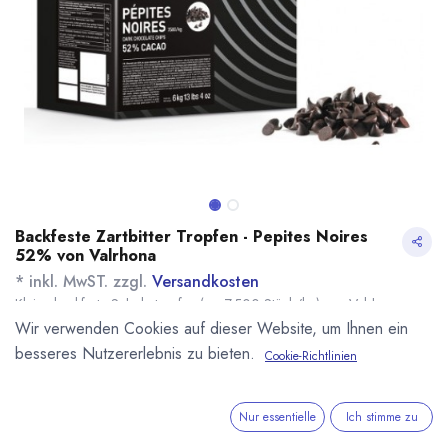
Backfeste Zartbitter Tropfen - Pepites Noires
52% von Valrhona
* inkl. MwST. zzgl.
Versandkosten
Kleine backfeste Schokotropfen (ca. 7.500 Stück/kg) von Valrhona.
Name
Menge
Lieferzeit
Preis
Wir verwenden Cookies auf dieser Website, um Ihnen ein
12,90
€
*
[170026] 250g
7 - 14 Tage
besseres Nutzererlebnis zu bieten.
Cookie-Richtlinien
Pepites Noir
(
51,60
€
/
1
kg
)
Valrhona
12,00
€
*
Nur essentielle
Ich stimme zu
[161745] 500g
sofort lieferbar
Pepites Noires 52%
(
24,00
€
/
1
kg
)