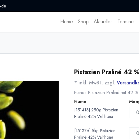
.de
Home
Shop
Aktuelles
Termine
Pistazien Praliné 42 
* inkl. MwST. zzgl.
Versandk
Feines Pistazien Praliné mit 42 %
Name
Men
[151413] 250g Pistazien
Praliné 42% Valrhona
[151376] 5kg Pistazien
Praliné 42% Valrhona