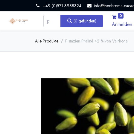
+49 (0)571 3988324
info@theobroma-cacao
0
(0 gefunden)
Anmelden
Alle Produkte
Pistazien Praliné 42 % von Valrhona