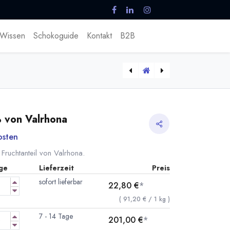
Wissen
Schokoguide
Kontakt
B2B
[extra-noir-valrhona] Extra Noir 53% Kuvertüre von Valrhona
[161626] 5kg Absolu Cristal Neutraler Überguss Valrhona
% von Valrhona
osten
 Fruchtanteil von Valrhona.
ge
Lieferzeit
Preis
sofort lieferbar
22,80
€
*
(
91,20
€
/
1
kg
)
7 - 14 Tage
201,00
€
*