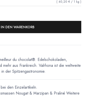
(
40,20
€
/
1
kg
)
IN DEN WARENKORB
meilleur du chocolat®. Edelschokoladen,
d mehr aus Frankreich. Valrhona ist die weltweite
in der Spitzengastronomie.
bei den Einzelartikeln.
ssmassen
Nougat & Marzipan & Praliné
Weitere