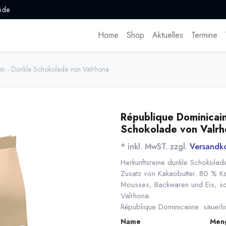
.de
Home
Shop
Aktuelles
Termine
n - Dunkle Schokolade von Valrhona
République Dominicai
Schokolade von Valrh
* inkl. MwST. zzgl.
Versandk
Herkunftsreine dunkle Schokolad
Zusatz von Kakaobutter. 80 % Ka
Mousses, Backwaren und Eis, so
Valrhona.
République Dominicaiine: säuerli
Name
Men