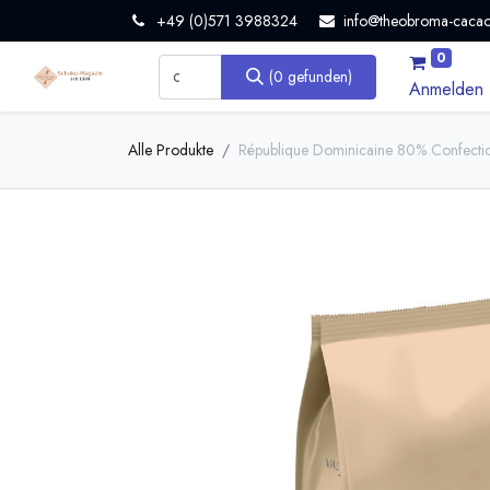
+49 (0)571 3988324
info@theobroma-cacao
0
(0 gefunden)
Anmelden
Alle Produkte
République Dominicaine 80% Confectio