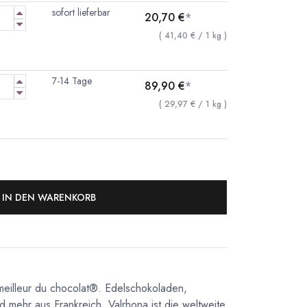
sofort lieferbar
20,70
€
*
(
41,40
€
/
1
kg
)
7-14 Tage
89,90
€
*
(
29,97
€
/
1
kg
)
IN DEN WARENKORB
meilleur du chocolat®. Edelschokoladen,
d mehr aus Frankreich. Valrhona ist die weltweite