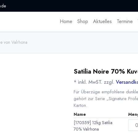
.de
Home
Shop
Aktuelles
Termine
re von Valrhona
Satilia Noire 70% Kuv
* inkl. MwST. zzgl.
Versandk
Für Überzüge empfohlene dunkle 
gehört zur Serie „Signature Prof
Karton.
Name
Men
[170559] 12kg Satilia
70% Valrhona