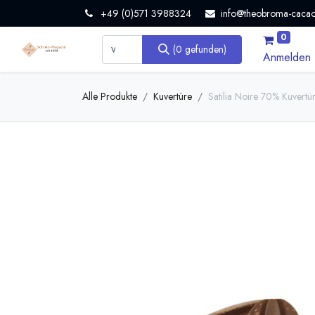
+49 (0)571 3988324
info@theobroma-cacao
0
(0 gefunden)
Anmelden
Alle Produkte
Kuvertüre
Satilia Noire 70% Kuvertü