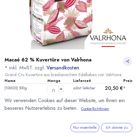
Macaé 62 % Kuvertüre von Valrhona
* inkl. MwST. zzgl.
Versandkosten
Grand Cru Kuvertüre aus brasilianischem Edelkakao von Valrhona.
Name
Menge
Lieferzeit
Preis
20,50
€
*
[100020] 500g
sofort lieferbar
Macaé 62%
(
41,00
€
/
1
kg
)
Valrhona
Wir verwenden Cookies auf dieser Website, um Ihnen ein
besseres Nutzererlebnis zu bieten.
Cookie-Richtlinien
89,90
€
*
[090396] 3kg
sofort lieferbar
Macaé 62%
(
29,97
€
/
1
kg
)
Valrhona
Nur essentielle
Ich stimme zu