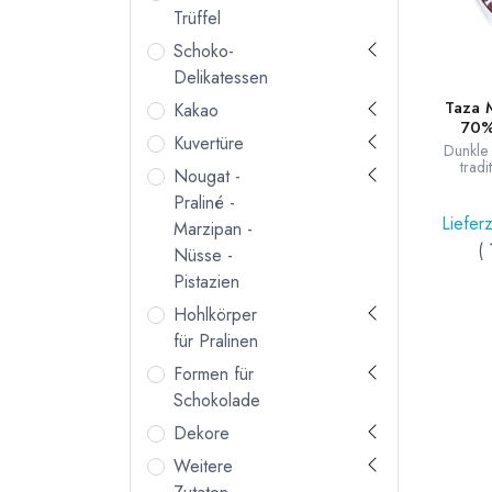
Trüffel
Schoko-
Delikatessen
Taza 
Kakao
70%
Kuvertüre
Dunkle
tradi
Nougat -
Granitm
grobe
Praliné -
kr
Lieferz
Marzipan -
Rundtaf
(
gu
Nüsse -
Pistazien
Hohlkörper
für Pralinen
Formen für
Schokolade
Dekore
Weitere