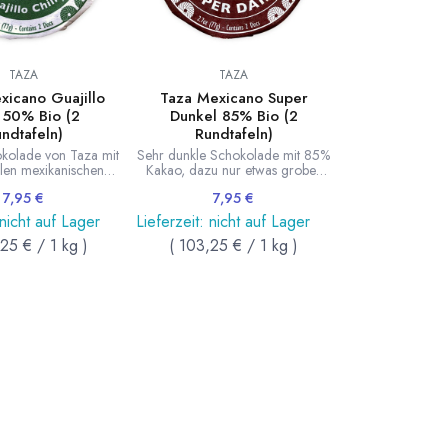
TAZA
TAZA
xicano Guajillo
Taza Mexicano Super
i 50% Bio (2
Dunkel 85% Bio (2
ndtafeln)
Rundtafeln)
kolade von Taza mit
Sehr dunkle Schokolade mit 85%
ellen mexikanischen
Kakao, dazu nur etwas grober
lsteinen gemahlen.
Rohrzucker. Hergestellt von Taza
7,95
€
7,95
€
timmt mit wärmendem
mit traditionellen mexikanischen
ili. Lecker mild und
Granitmühlsteinen gemahlen. Die
 nicht auf Lager
Lieferzeit: nicht auf Lager
2 Rundtafeln. Inhalt
grobe Textur unterstreich den
,25
€
/
1
kg
)
(
103,25
€
/
1
kg
)
uch sehr gut als
kräftigen Geschmack. 2
kschokolade.
Rundtafeln. Inhalt 77g. Auch sehr
gut als Trinkschokolade.