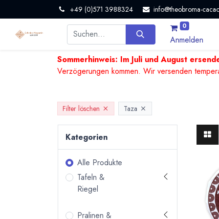
+49 (0)571 3988324
info@theobroma-cacao
0
Anmelden
Sommerhinweis: Im Juli und August ersende
Verzögerungen kommen. Wir versenden temperature
Filter löschen
Taza
Kategorien
Alle Produkte
Tafeln &
Riegel
Pralinen &