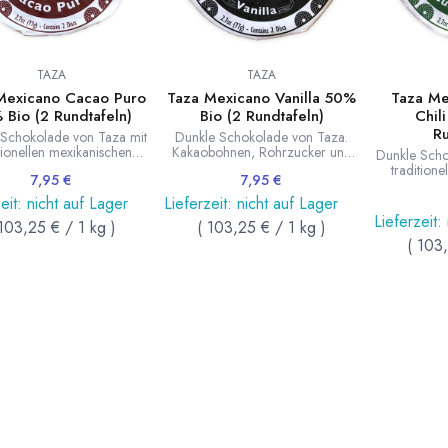
TAZA
TAZA
Mexicano Cacao Puro
Taza Mexicano Vanilla 50%
Taza Me
 Bio (2 Rundtafeln)
Bio (2 Rundtafeln)
Chil
Ru
 Schokolade von Taza mit
Dunkle Schokolade von Taza.
tionellen mexikanischen
Kakaobohnen, Rohrzucker und
Dunkle Scho
ühlsteinen gemahlen. Die
ganze Bourbon Vanilleschoten
tradition
7,95
€
7,95
€
 Textur unterstreich den
werden mit traditionellen
Granitmüh
äftigen Geschmack. 2
mexikanischen Granitmühlsteinen
Fein abges
eit: nicht auf Lager
Lieferzeit: nicht auf Lager
eln. Inhalt 77g. Auch sehr
gemahlen. Mit leicht grobe
Guajillo Ch
Lieferzeit:
103,25
€
/
1
kg
)
(
103,25
€
/
1
kg
)
t als Trinkschokolade.
Strucktur. 2 Rundtafeln. Inhalt 77g.
ausgewogen. 
Auch sehr gut als
(
103
77g. A
Trinkschokolade.
Trin