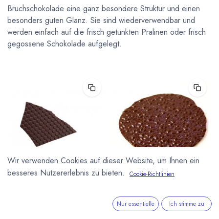
Bruchschokolade eine ganz besondere Struktur und einen
besonders guten Glanz. Sie sind wiederverwendbar und
werden einfach auf die frisch getunkten Pralinen oder frisch
gegossene Schokolade aufgelegt.
Wir verwenden Cookies auf dieser Website, um Ihnen ein
besseres Nutzererlebnis zu bieten.
Cookie-Richtlinien
Strukturfolie Bonbon Waben
Strukturfolie Bonbon Cristal
Strukturfolie (30cm x 38,5cm) von
Strukturfolie (30cm x 38,5cm) von
Valrhona. Motiv „Bonbon Waben“.
Valrhona. Motiv "Cristal".
Nur essentielle
Ich stimme zu
Wabenmuster für alle Bienen- und
Honig-Liebhaber.